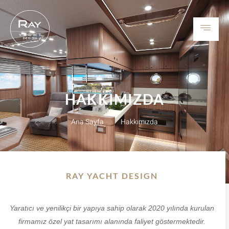
HAKKIMIZDA
Ana Sayfa
Hakkımızda
RAY YACHT DESIGN
Yaratıcı ve yenilikçi bir yapıya sahip olarak 2020 yılında kurulan
firmamız özel yat tasarımı alanında faliyet göstermektedir.